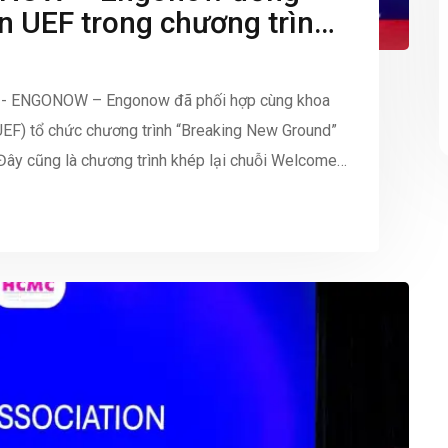
ên UEF trong chương trình
”
 - ENGONOW – Engonow đã phối hợp cùng khoa
UEF) tổ chức chương trình “Breaking New Ground”
 Đây cũng là chương trình khép lại chuỗi Welcome
i mục tiêu tạo […]