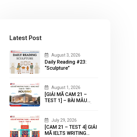
Latest Post
August 3, 2026
Daily Reading #23:
“Sculpture”
August 1, 2026
[GIẢI MÃ CAM 21 –
TEST 1] – BÀI MẪU
WRITING TASK 2 CHỦ
ĐỀ “HOUSING”
July 29, 2026
[CAM 21 – TEST 4] GIẢI
MÃ IELTS WRITING