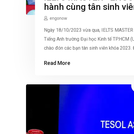
hành cùng tân sinh vi
“Breaking New Ground
engonow
Ngày 18/10/2023 vừa qua, IELTS MASTER
Tiếng Anh trường Đại học Kinh tế TP.HCM (
chào đón các bạn tân sinh viên khóa 2023.
Freshman của Nhà UEF. trananhkhang.com Vớ
Read More