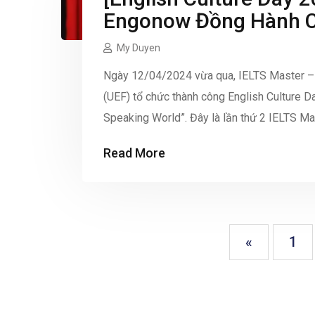
Engonow Đồng Hành C
Mê Trải Nghiệm Văn H
My Duyen
Ngày 12/04/2024 vừa qua, IELTS Master –
(UEF) tổ chức thành công English Culture D
Speaking World”. Đây là lần thứ 2 IELTS 
chương trình ý nghĩa này, góp phần mang […
Read More
«
1