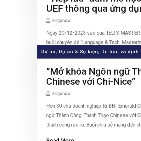
UEF thông qua ứng dụ
engonow
Ngày 20/12/2023 vừa qua, IELTS MASTE
buổi chuyên đề “Language & Tech: Masteri
Dự án
- ENGONOW – Powered by Engonow) tổ chức
,
Dự án & Sự kiện
,
Du học và định
viên đến từ Trường Đại học Kinh tế – Tài c
Read More
“Mở khóa Ngôn ngữ Th
Chinese với Chi-Nice”
engonow
Hơn 30 chủ doanh nghiệp từ BNI Emerald C
ngữ Thành Công: Thành Thạo Chinese với 
thành công rực rỡ. Buổi chia sẻ mang đến c
thiết yếu để chinh […]
Read More