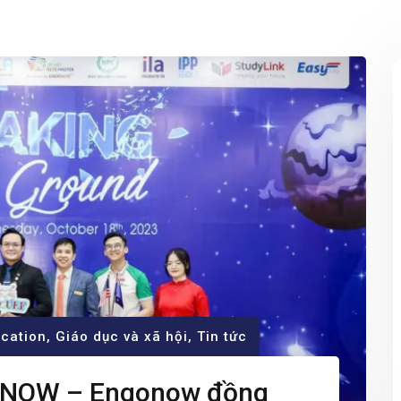
cation
,
Giáo dục và xã hội
,
Tin tức
ONOW – Engonow đồng