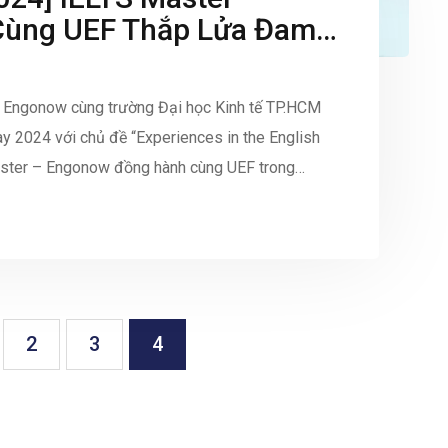
ùng UEF Thắp Lửa Đam
óa
 Engonow cùng trường Đại học Kinh tế TP.HCM
ay 2024 với chủ đề “Experiences in the English
Master – Engonow đồng hành cùng UEF trong
]
2
3
4