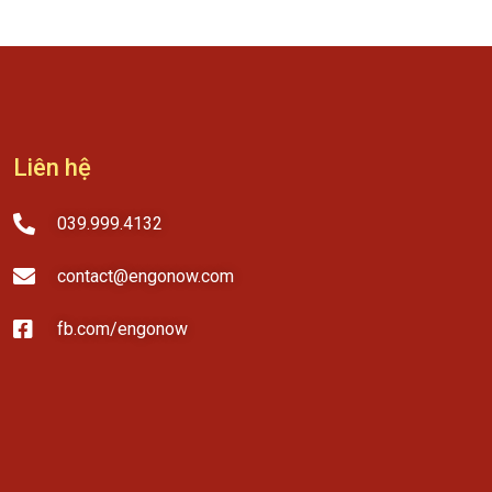
Liên hệ
039.999.4132
contact@engonow.com
fb.com/engonow​