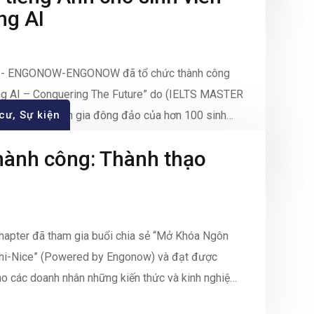
ng AI
R - ENGONOW-ENGONOW đã tổ chức thành công
ng AI – Conquering The Future” do (IELTS MASTER
 với sự tham gia đông đảo của hơn 100 sinh
 cư
,
Sự kiện
hính TP.HCM (UEF). trananhkhang.com Buổi […]
ành công: Thành thạo
hapter đã tham gia buổi chia sẻ “Mở Khóa Ngôn
Chi-Nice” (Powered by Engonow) và đạt được
ho các doanh nhân những kiến thức và kinh nghiệm