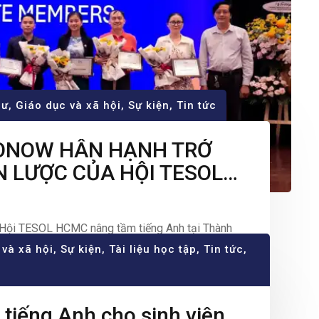
cư
,
Giáo dục và xã hội
,
Sự kiện
,
Tin tức
GONOW HÂN HẠNH TRỞ
N LƯỢC CỦA HỘI TESOL
Hội TESOL HCMC nâng tầm tiếng Anh tại Thành
9/2023, Đại hội lần thứ VI của Hội Nghiên cứu và
 và xã hội
,
Sự kiện
,
Tài liệu học tập
,
Tin tức
,
h (TESOL HCMC) đã thành công tốt đẹp với sự
 tiếng Anh cho sinh viên