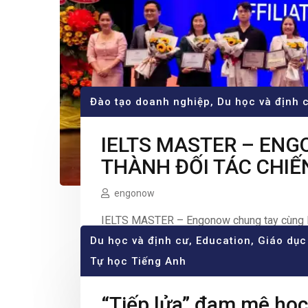
Đào tạo doanh nghiệp
,
Du học và định 
IELTS MASTER – EN
THÀNH ĐỐI TÁC CHIẾ
HCMC
engonow
IELTS MASTER – Engonow chung tay cùng 
Du học và định cư
phố Hồ Chí Minh trananhkhang.com Ngày 30/
,
Education
,
Giáo dục
Tự học Tiếng Anh
Giảng dạy tiếng Anh Thành phố Hồ Chí Min
tham gia của hơn […]
Read More
“Tiếp lửa” đam mê học