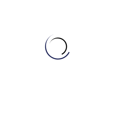
Tin tức
Đầu tư IELTS từ lớp 6-7: Phụ huynh cần biết
những gì?
July 16, 2026