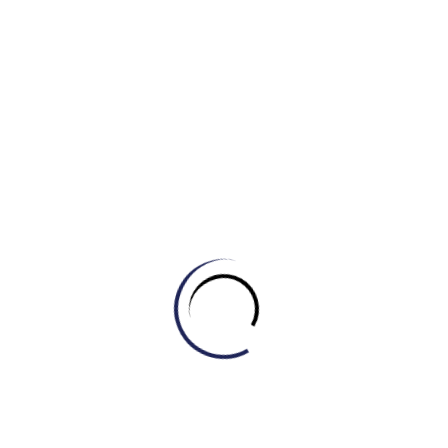
Khóa học thành công
0
%
Đánh giá tích cực
HALL OF FAME IELTS
MASTER - ENGONOW