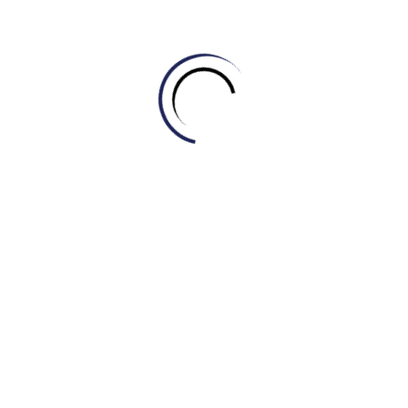
Hy vọng thông tin trên sẽ có ích cho những bạn học đang
trong quá trình chinh phục IELTS. Chúc các bạn học tốt.
KHANG IELTS- TỰ HỌC IELTS THEO
PHƯƠNG PHÁP ỨNG DỤNG 4.0 – CẢI
THIỆN TỪ MẤT GỐC (Hotline:
0969.979.099)
Xem thêm:
TỔNG HỢP CÂU TRẢ LỜI MẪU TRONG ĐỀ THI
THẬT IELTS SPEAKING PART 2 & 3 – 03/02/2023
Related Posts