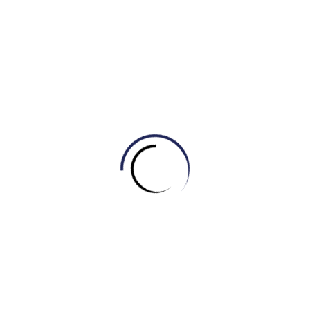
rất nhiều mối quan hệ bạn bè chất lượng.
Lời Kết: Đừng Đợi Lên Đại Học Mới Bắt
Đầu Học Tiếng Anh!
Sự khác biệt giữa việc có và không có IELTS ở Đại học quyết
định toàn bộ chất lượng 4 năm học tập của bạn: Bạn sẽ là
một sinh viên xuất sắc, năng động; hay một sinh viên chật
vật, mệt mỏi chạy theo chướng ngại vật quá lớn là “tiếng
Anh”?
Để có được lợi thế tuyệt đối này, quá trình chuẩn bị không thể
đợi đến khi vào Đại học mới bắt đầu. Sự thay đổi cần được
thực hiện ngay từ những năm tháng cấp 3.
Trong thời đại hiện nay, việc học tiếng Anh đã nhẹ nhàng hơn