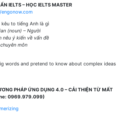
UẨN IELTS – HỌC IELTS MASTER
//engonow.com
rian (noun) – Người
 nêu ý kiến về vấn đề
 chuyên môn
 big words and pretend to know about complex ideas
ƯƠNG PHÁP ỨNG DỤNG 4.0 – CẢI THIỆN TỪ MẤT
ine: 0969.979.099)
erizing