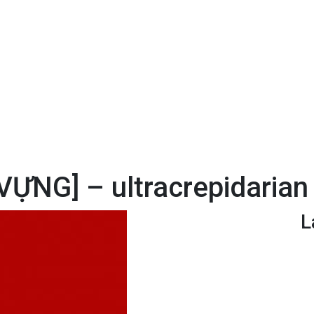
ỰNG] – ultracrepidarian
L