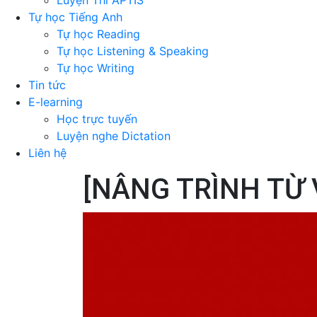
Luyện Thi APTIS
Tự học Tiếng Anh
Tự học Reading
Tự học Listening & Speaking
Tự học Writing
Tin tức
E-learning
Học trực tuyến
Luyện nghe Dictation
Liên hệ
[NÂNG TRÌNH TỪ V