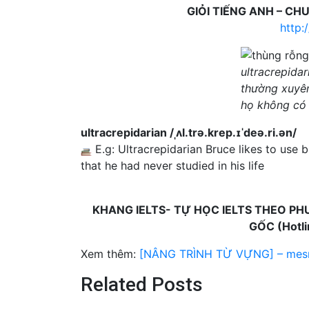
GIỎI TIẾNG ANH – CH
http:
ultracrepida
thường xuyên
họ không có
ultracrepidarian /ˌʌl.trə.krep.ɪˈdeə.ri.ən/
E.g: Ultracrepidarian Bruce likes to use
that he had never studied in his life
KHANG IELTS- TỰ HỌC IELTS THEO PH
GỐC (Hotl
Xem thêm:
[NÂNG TRÌNH TỪ VỰNG] – mesm
Related Posts