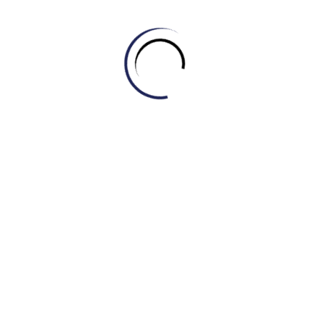
impressive ___________ with broad shoulders and
defined muscles.
Đáp án
Stamina
(Cần sức bền/thể lực để chạy liên tục mà
không kiệt sức).
Posture
(Cần tư thế đúng để tránh đau lưng khi ngồi
văn phòng).
Recovery
(Dinh dưỡng và giấc ngủ là thiết yếu cho quá
trình phục hồi cơ bắp).
Flexibility
(Yoga giúp cải thiện độ dẻo dai/linh hoạt).
Intensity
(HIIT là tập luyện cường độ cao).
Metabolism
(Trao đổi chất nhanh giúp ăn nhiều không
béo).
Endurance
(Sức chịu đựng trong điều kiện khắc