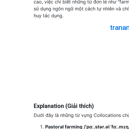
cao, việc chỉ biết những từ đơn lẻ như “fa
sử dụng ngôn ngữ một cách tự nhiên và chín
huy tác dụng.
trana
Explanation (Giải thích)
Dưới đây là những từ vựng Collocations chủ 
Pastoral farming
/ˈpɑː.stər.əl ˈfɑː.mɪŋ