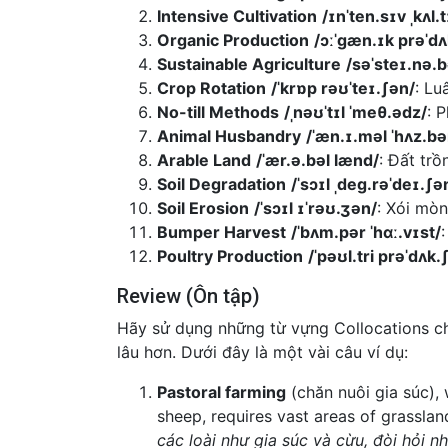
Intensive Cultivation
/ɪnˈten.sɪv ˌkʌl.
Organic Production
/ɔːˈɡæn.ɪk prəˈdʌ
Sustainable Agriculture
/səˈsteɪ.nə.b
Crop Rotation
/ˈkrɒp rəʊˈteɪ.ʃən/
: Lu
No-till Methods
/ˌnəʊˈtɪl ˈmeθ.ədz/
: 
Animal Husbandry
/ˈæn.ɪ.məl ˈhʌz.bə
Arable Land
/ˈær.ə.bəl lænd/
: Đất trồ
Soil Degradation
/ˈsɔɪl ˌdeɡ.rəˈdeɪ.ʃə
Soil Erosion
/ˈsɔɪl ɪˈrəʊ.ʒən/
: Xói mòn
Bumper Harvest
/ˈbʌm.pər ˈhɑː.vɪst/
Poultry Production
/ˈpəʊl.tri prəˈdʌk.
Review (Ôn tập)
Hãy sử dụng những từ vựng Collocations ch
lâu hơn. Dưới đây là một vài câu ví dụ:
Pastoral farming
(chăn nuôi gia súc), 
sheep, requires vast areas of grasslan
các loài như gia súc và cừu, đòi hỏi n