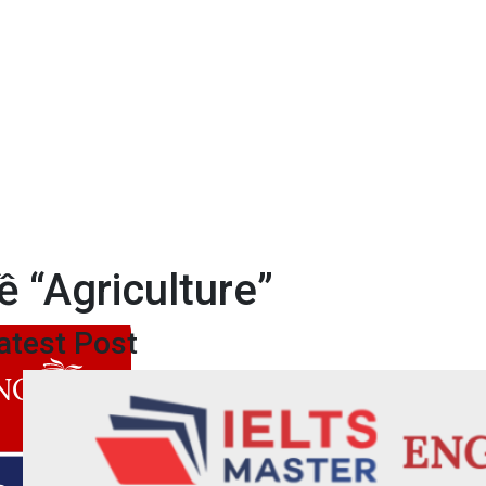
 “Agriculture”
atest Post