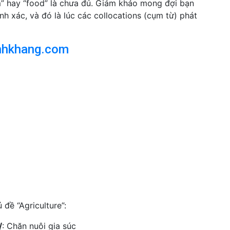
rm” hay “food” là chưa đủ. Giám khảo mong đợi bạn
h xác, và đó là lúc các collocations (cụm từ) phát
nhkhang.com
đề “Agriculture”:
/
: Chăn nuôi gia súc