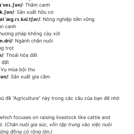
tɪˈveɪ.ʃən/
: Thâm canh
k.ʃən/
: Sản xuất hữu cơ
əl ˈæɡ.rɪ.kʌl.tʃər/
: Nông nghiệp bền vững
ân canh
Phương pháp không cày xới
n.dri/
: Ngành chăn nuôi
ng trọt
n/
: Thoái hóa đất
 đất
: Vụ mùa bội thu
ʃən/
: Sản xuất gia cầm
ủ đề “Agriculture” này trong các câu của bạn để nhớ
which focuses on raising livestock like cattle and
d.
(Chăn nuôi gia súc, vốn tập trung vào việc nuôi
hững đồng cỏ rộng lớn.)