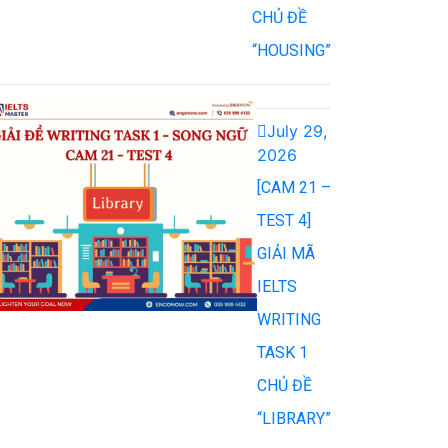
CHỦ ĐỀ
“HOUSING”
July 29,
2026
[CAM 21 –
TEST 4]
GIẢI MÃ
IELTS
WRITING
TASK 1
CHỦ ĐỀ
“LIBRARY”