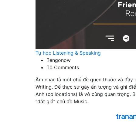
Tự học Listening & Speaking
engonow
0 Comments
Âm nhạc là một chủ đề quen thuộc và đầy m
Writing. Để thực sự gây ấn tượng và ghi đi
Anh (collocations) là vô cùng quan trọng. 
“đắt giá” chủ đề Music.
trana