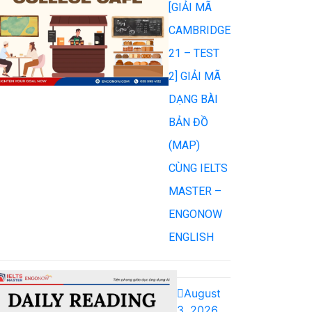
[GIẢI MÃ
CAMBRIDGE
21 – TEST
2] GIẢI MÃ
DẠNG BÀI
BẢN ĐỒ
(MAP)
CÙNG IELTS
MASTER –
ENGONOW
ENGLISH
August
3, 2026