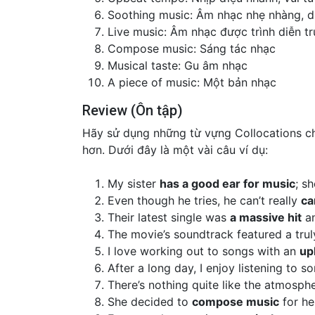
Soothing music: Âm nhạc nhẹ nhàng, 
Live music: Âm nhạc được trình diễn tr
Compose music: Sáng tác nhạc
Musical taste: Gu âm nhạc
A piece of music: Một bản nhạc
Review (Ôn tập)
Hãy sử dụng những từ vựng Collocations ch
hơn. Dưới đây là một vài câu ví dụ:
My sister
has a good ear for music
; s
Even though he tries, he can’t really
ca
Their latest single was
a massive hit
an
The movie’s soundtrack featured a tru
I love working out to songs with an
up
After a long day, I enjoy listening to 
There’s nothing quite like the atmosph
She decided to
compose music
for he