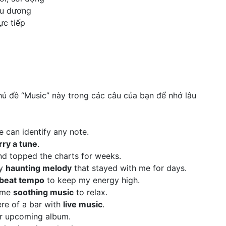
du dương
ực tiếp
ủ đề “Music” này trong các câu của bạn để nhớ lâu
he can identify any note.
rry a tune
.
d topped the charts for weeks.
ly
haunting melody
that stayed with me for days.
beat tempo
to keep my energy high.
some
soothing music
to relax.
ere of a bar with
live music
.
r upcoming album.