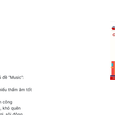
 đề “Music”:
hiếu thẩm âm tốt
nh công
ẽ, khó quên
ơi, sôi động