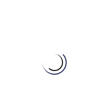
làm (consistently enjoyed a stronger… position) và
lương (recorded higher earnings). Tuyệt đối không đưa
số liệu cụ thể vào đoạn này – một nguyên tắc cực kỳ
quan trọng cho Band 7+.
III.
Detail Paragraph 1 (Tỉ
lệ
v
iệc làm):
Topic sentence: “Focusing first on employment
outcomes…” giúp người đọc biết ngay đoạn này chỉ nói
về biểu đồ đường.
Development & Data: Tác giả không liệt kê số liệu từng
năm một cách máy móc. Thay vào đó, đoạn văn miêu
tả “sự tương tác” giữa hai đường: Mở đầu bằng sự
chênh lệch (15 percentage points ở 2004), sau đó
khoảng cách thu hẹp lại (gap narrowed / near
convergence ở 2008), và cuối cùng lại tách xa nhau ra