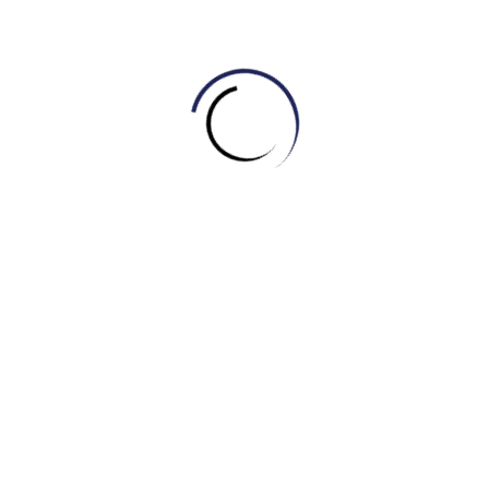
is unknown whether this glacial activity is due to human
impact or natural causes, but by studying glacier movement,
and comparing climate and agricultural profiles over
hundreds of years, glaciologists can begin to understand
environmental issues such as global warming.
Từ vựng nổi bật:
Glacier /ˈɡlæsiər/: Sông băng
Massive /ˈmæsɪv/: Khổng lồ, đồ sộ
Gravity /ˈɡrævəti/: Trọng lực
Expanse /ɪkˈspæns/: Dải, vùng rộng lớn
Continental /ˌkɑːntɪˈnentl/: Thuộc lục địa
Encompass /ɪnˈkʌmpəs/: Bao gồm, bao quanh
Depressed /dɪˈprest/: Bị nén xuống, hạ thấp xuống
Elevation /ˌelɪˈveɪʃn/: Độ cao (so với mực nước biển)