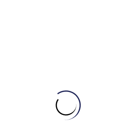
Làm các bài test thử để theo dõi tiến bộ.
Tự thưởng cho bản thân khi đạt được mục tiêu
nhỏ.
Không ngừng cố gắng:
Tự học Ielts đòi hỏi sự kiên nhẫn.
Xem việc học tiếng anh là việc cần duy trì lâu dài.
IELTS Master – Engonow English: Nơi Giúp
Bạn Chinh Phục IELTS
Phương pháp giảng dạy đột phá:
Kết hợp phương pháp
truyền thống và ứng dụng công nghệ AI trong đào tạo tiếng
Anh, giúp cá nhân hóa lộ trình học IELTS hiệu quả và tối ưu
hóa hiệu quả ôn luyện cho từng học viên.
Đội ngũ giáo viên giàu kinh nghiệm:
Giáo viên tại IELTS