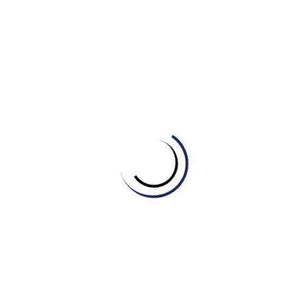
thiết cho thành công
Cam kết vàng về chất lượng:
Đội ngũ giáo viên tâm huyết: Engonow chỉ tuyển dụng
giáo viên toàn thời gian, có trình độ chuyên môn cao và
được đào tạo bài bản về phương pháp giảng dạy hiện
đại.
Hỗ trợ tận tình: Giáo viên sẵn sàng dành tâm huyết,
đồng hành cùng học viên trên mọi chặng đường học
tập, kể cả trong những ngày nghỉ.
Phương pháp hiệu quả: Áp dụng phương pháp tư duy
4Cs và ứng dụng trí tuệ nhân tạo, tối ưu hóa 90% thời
gian đào tạo, giúp học viên tiếp thu kiến thức nhanh
chóng và hiệu quả.