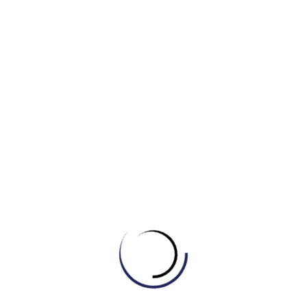
Giáo dục và xã hội
,
Tin tức
Bứt Phá Điểm Số IELTS Với 5 Top Trung Tâm
Học IELTS Hiệu Quả Quận 6
June 23, 2024
Đào tạo doanh nghiệp
,
Dự án & Sự kiện
,
Du
học và định cư
,
Giáo dục và xã hội
,
Tin tức
Vượt Qua Nỗi Sợ Tiếng Anh Cùng IELTS